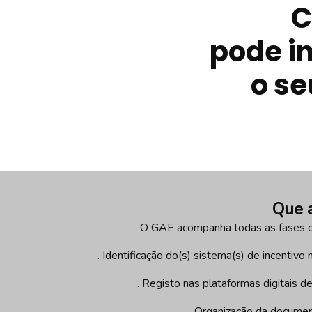
C
pode i
o se
Que 
O GAE acompanha todas as fases da
. Identificação do(s) sistema(s) de incentiv
. Registo nas plataformas digitais 
. Organização da documen