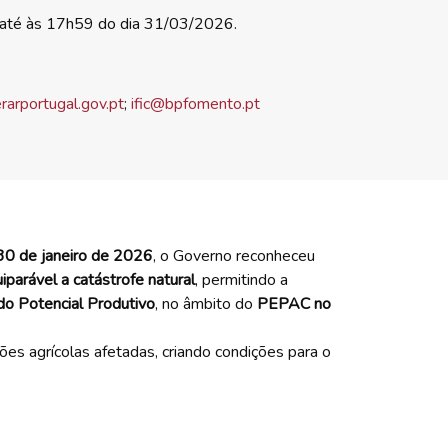
até às 17h59 do dia 31/03/2026.
rarportugal.gov.pt
;
ific@bpfomento.pt
30 de janeiro de 2026
, o Governo reconheceu
iparável a catástrofe natural
, permitindo a
do Potencial Produtivo
, no âmbito do
PEPAC no
es agrícolas afetadas, criando condições para o
l