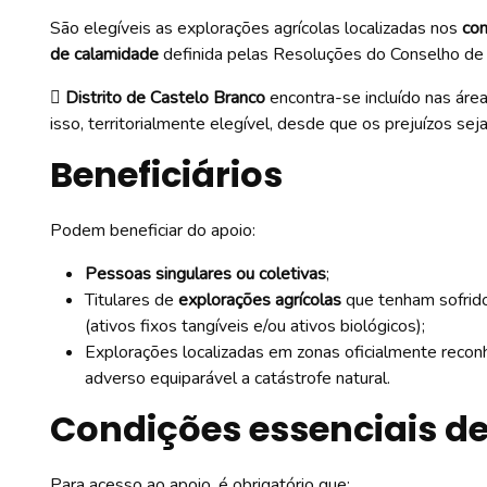
São elegíveis as explorações agrícolas localizadas nos
con
de calamidade
definida pelas Resoluções do Conselho de

Distrito de Castelo Branco
encontra-se incluído nas áre
isso, territorialmente elegível, desde que os prejuízos s
Beneficiários
Podem beneficiar do apoio:
Pessoas singulares ou coletivas
;
Titulares de
explorações agrícolas
que tenham sofrido
(ativos fixos tangíveis e/ou ativos biológicos);
Explorações localizadas em zonas oficialmente reco
adverso equiparável a catástrofe natural.
Condições essenciais de
Para acesso ao apoio, é obrigatório que: