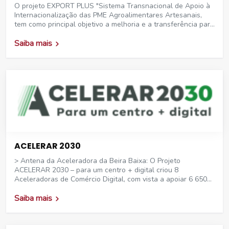
O projeto EXPORT PLUS "Sistema Transnacional de Apoio à
Internacionalização das PME Agroalimentares Artesanais,
tem como principal objetivo a melhoria e a transferência para
outras regiões incluídas nas áreas de cooperação do
Programa Interreg Espanha-Portugal.
Saiba mais
ACELERAR 2030
> Antena da Aceleradora da Beira Baixa: O Projeto
ACELERAR 2030 – para um centro + digital criou 8
Aceleradoras de Comércio Digital, com vista a apoiar 6 650
empresas da NUT II Centro de Portugal.
Saiba mais