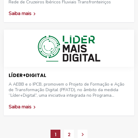
Rede de Cruzeiros Ibéricos Fluviais Transfronteiriços
Saiba mais
LÍDER+DIGITAL
A AEBB e o IPCB, promovem o Projeto de Formação e Ação
de Transformação Digital (PFATD), no âmbito da medida
“Líder+Digital”, uma iniciativa integrada no Programa
“Emprego + Digital 2025”, e financiada pelo Plano de
Recuperação e Resiliência (PRR).
Saiba mais
1
2