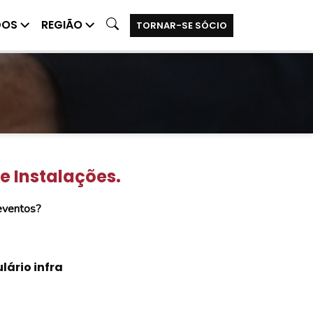
DOS
REGIÃO
TORNAR-SE SÓCIO
e Instalações.
/eventos?
lário infra