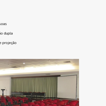
soas
ão dupla
e projeção