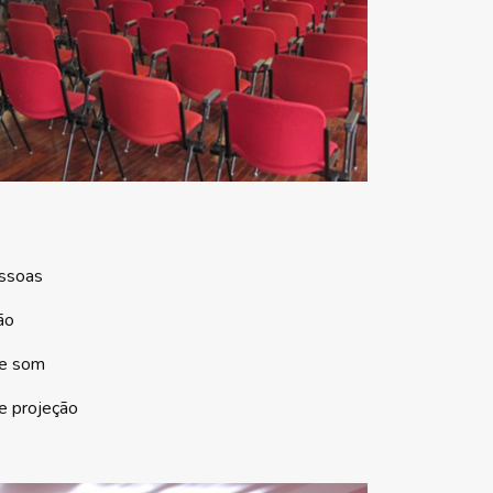
ssoas
ão
de som
e projeção